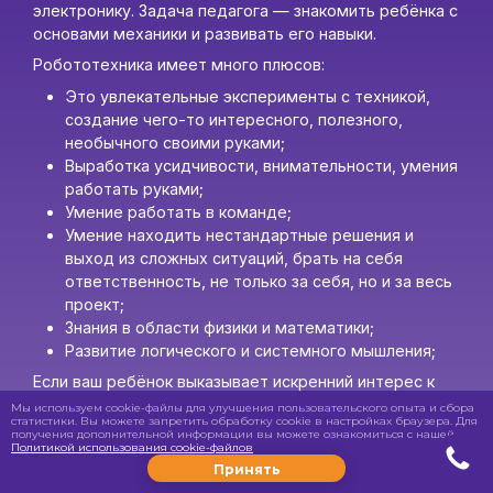
электронику. Задача педагога — знакомить ребёнка с
основами механики и развивать его навыки.
Робототехника имеет много плюсов:
Это увлекательные эксперименты с техникой,
создание чего-то интересного, полезного,
необычного своими руками;
Выработка усидчивости, внимательности, умения
работать руками;
Умение работать в команде;
Умение находить нестандартные решения и
выход из сложных ситуаций, брать на себя
ответственность, не только за себя, но и за весь
проект;
Знания в области физики и математики;
Развитие логического и системного мышления;
Если ваш ребёнок выказывает искренний интерес к
технологиям, обратите внимание на робототехнику,
Мы используем cookie-файлы для улучшения пользовательского опыта и сбора
статистики. Вы можете запретить обработку сookie в настройках браузера. Для
в процессе изучения он освоит множество полезных
получения дополнительной информации вы можете ознакомиться с нашей
Политикой использования cookie-файлов
навыков, станет более самостоятельным, активным и
Принять
поверит в свои силы.