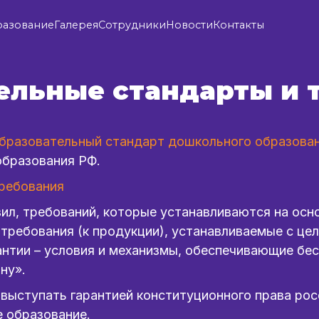
разование
Галерея
Сотрудники
Новости
Контакты
ельные стандарты и 
бразовательный стандарт дошкольного образова
образования РФ.
ребования
ил, требований, которые устанавливаются на осно
требования (к продукции), устанавливаемые с це
антии – условия и механизмы, обеспечивающие бе
ну».
выступать гарантией конституционного права рос
е образование.