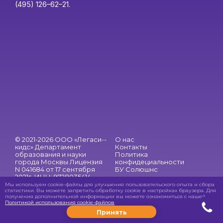
(495) 126–62–21.
© 2021-2026 ООО «Легаси-­
О нас
кидс» Департамент
Контакты
образования и науки
Политика
города Москвы Лицензия
конфидециальности
N 041684 от 17 сентября
БУ Солюшнс
2021г. ИНН: 9728035414
ОГРН: 1217700198264
Мы используем cookie-файлы для улучшения пользовательского опыта и сбора
статистики. Вы можете запретить обработку сookie в настройках браузера. Для
+7 (495) 419–50–03
получения дополнительной информации вы можете ознакомиться с нашей
info@legacykids.ru
Политикой использования cookie-файлов
Принять