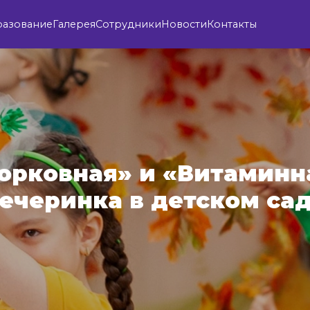
разование
Галерея
Сотрудники
Новости
Контакты
орковная» и «Витаминн
ечеринка в детском са