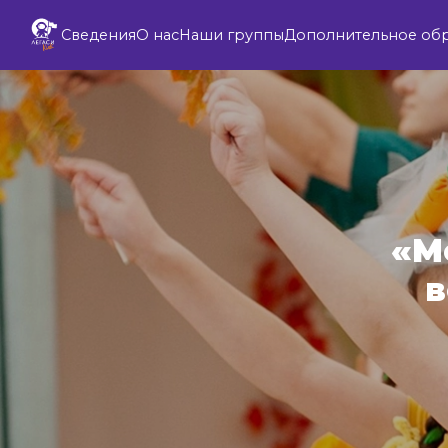
Сведения
О нас
Наши группы
Дополнительное об
«М
в