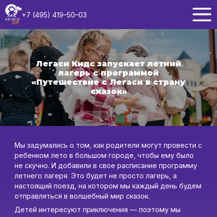
+7 (495) 419–50–03
Легаси Кидс запускает летний
лагерь с программой
«Путешествие с Легаси в страну
сказок»
Мы задумались о том, как родители могут провести с
ребенком лето в большом городе, чтобы ему было
не скучно. И добавили в свое расписание программу
летнего лагеря. Это будет не просто лагерь, а
настоящий поезд, на котором мы каждый день будем
отправляться в волшебный мир сказок.
Детей интересуют приключения — поэтому мы